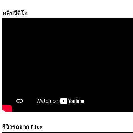
คลิปวีดีโอ
รีวิวรถจาก Live