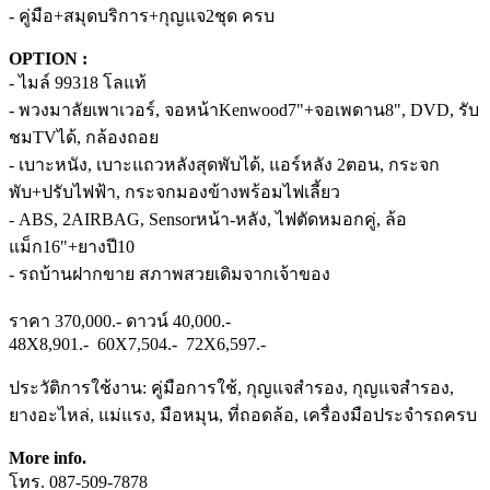
- คู่มือ+สมุดบริการ+กุญแจ2ชุด ครบ
OPTION :
- ไมล์ 99318 โลแท้
- พวงมาลัยเพาเวอร์, จอหน้าKenwood7"+จอเพดาน8", DVD, รับ
ชมTVได้, กล้องถอย
- เบาะหนัง, เบาะแถวหลังสุดพับได้, แอร์หลัง 2ตอน, กระจก
พับ+ปรับไฟฟ้า, กระจกมองข้างพร้อมไฟเลี้ยว
- ABS, 2AIRBAG, Sensorหน้า-หลัง, ไฟตัดหมอกคู่, ล้อ
แม็ก16"+ยางปี10
- รถบ้านฝากขาย สภาพสวยเดิมจากเจ้าของ
ราคา 370,000.- ดาวน์ 40,000.-
48X8,901.- 60X7,504.- 72X6,597.-
ประวัติการใช้งาน: คู่มือการใช้, กุญแจสำรอง, กุญแจสำรอง,
ยางอะไหล่, แม่แรง, มือหมุน, ที่ถอดล้อ, เครื่องมือประจำรถครบ
More info.
โทร. 087-509-7878