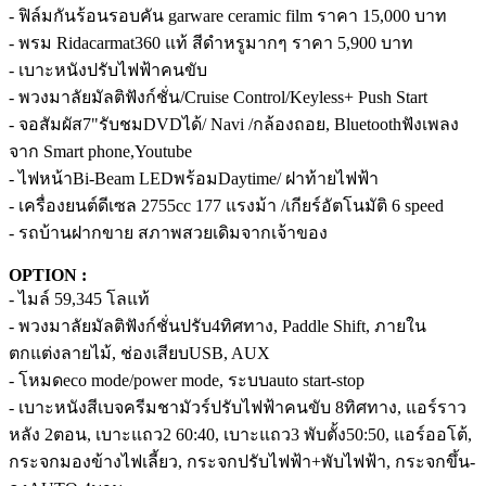
- ฟิล์มกันร้อนรอบคัน garware ceramic film ราคา 15,000 บาท
- พรม Ridacarmat360 แท้ สีดำหรูมากๆ ราคา 5,900 บาท
- เบาะหนังปรับไฟฟ้าคนขับ
- พวงมาลัยมัลติฟังก์ชั่น/Cruise Control/Keyless+ Push Start
- จอสัมผัส7"รับชมDVDได้/ Navi /กล้องถอย, Bluetoothฟังเพลง
จาก Smart phone,Youtube
- ไฟหน้าBi-Beam LEDพร้อมDaytime/ ฝาท้ายไฟฟ้า
- เครื่องยนต์ดีเซล 2755cc 177 แรงม้า /เกียร์อัตโนมัติ 6 speed
- รถบ้านฝากขาย สภาพสวยเดิมจากเจ้าของ
OPTION :
- ไมล์ 59,345 โลแท้
- พวงมาลัยมัลติฟังก์ชั่นปรับ4ทิศทาง, Paddle Shift, ภายใน
ตกแต่งลายไม้, ช่องเสียบUSB, AUX
- โหมดeco mode/power mode, ระบบauto start-stop
- เบาะหนังสีเบจครีมชามัวร์ปรับไฟฟ้าคนขับ 8ทิศทาง, แอร์ราว
หลัง 2ตอน, เบาะแถว2 60:40, เบาะแถว3 พับตั้ง50:50, แอร์ออโต้,
กระจกมองข้างไฟเลี้ยว, กระจกปรับไฟฟ้า+พับไฟฟ้า, กระจกขึ้น-