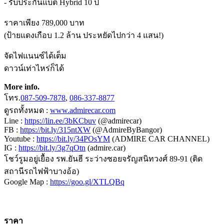
- รับประกันแบต Hybrid 10 ปี
ราคาเพียง 789,000 บาท
(ป้ายแดงเกือบ 1.2 ล้าน ประหยัดไปกว่า 4 แสน!)
จัดไฟแนนซ์ได้เต็ม
ดาวน์เท่าไหร่ก็ได้
More info.
โทร.
087-509-7878
,
086-337-8877
ดูรถทั้งหมด :
www.admirecar.com
Line :
https://lin.ee/3bKCbuv
(@admirecar)
FB :
https://bit.ly/315ntXW
(@AdmireByBangor)
Youtube :
https://bit.ly/34POsYM
(ADMIRE CAR CHANNEL)
IG :
https://bit.ly/3g7qOtn
(admire.car)
โชว์รูมอยู่เยื้อง รพ.ยันฮี ระว่างซอยจรัญสนิทวงศ์ 89-91 (ติด
สถานีรถไฟฟ้าบางอ้อ)
Google Map :
https://goo.gl/XTLQBq
ราคา