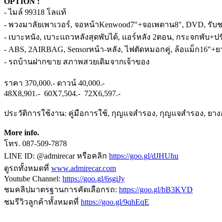
OPTION :
- ไมล์ 99318 โลแท้
- พวงมาลัยเพาเวอร์, จอหน้าKenwood7"+จอเพดาน8", DVD, รับ
- เบาะหนัง, เบาะแถวหลังสุดพับได้, แอร์หลัง 2ตอน, กระจกพับ+ป
- ABS, 2AIRBAG, Sensorหน้า-หลัง, ไฟตัดหมอกคู่, ล้อแม็ก16"+ย
- รถบ้านฝากขาย สภาพสวยเดิมจากเจ้าของ
ราคา 370,000.- ดาวน์ 40,000.-
48X8,901.- 60X7,504.- 72X6,597.-
ประวัติการใช้งาน: คู่มือการใช้, กุญแจสำรอง, กุญแจสำรอง, ยางอ
More info.
โทร. 087-509-7878
LINE ID: @admirecar หรือคลิก
https://goo.gl/dJHUhu
ดูรถทั้งหมดที่
www.admirecar.com
Youtube Channel:
https://goo.gl/6sgiJy
ชมคลิปมาตรฐานการคัดเลือกรถ:
https://goo.gl/bB3KVD
ชมรีวิวลูกค้าทั้งหมดที่
https://goo.gl/9qhEqE