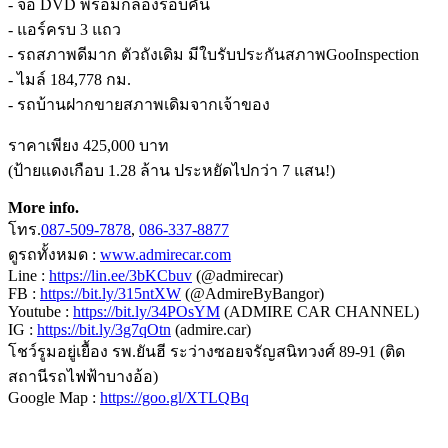
- จอ DVD พร้อมกล้องรอบคัน
- แอร์ครบ 3 แถว
- รถสภาพดีมาก ตัวถังเดิม มีใบรับประกันสภาพGooInspection
- ไมล์ 184,778 กม.
- รถบ้านฝากขายสภาพเดิมจากเจ้าของ
ราคาเพียง 425,000 บาท
(ป้ายแดงเกือบ 1.28 ล้าน ประหยัดไปกว่า 7 แสน!)
More info.
โทร.
087-509-7878
,
086-337-8877
ดูรถทั้งหมด :
www.admirecar.com
Line :
https://lin.ee/3bKCbuv
(@admirecar)
FB :
https://bit.ly/315ntXW
(@AdmireByBangor)
Youtube :
https://bit.ly/34POsYM
(ADMIRE CAR CHANNEL)
IG :
https://bit.ly/3g7qOtn
(admire.car)
โชว์รูมอยู่เยื้อง รพ.ยันฮี ระว่างซอยจรัญสนิทวงศ์ 89-91 (ติด
สถานีรถไฟฟ้าบางอ้อ)
Google Map :
https://goo.gl/XTLQBq