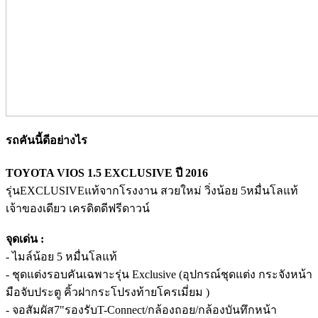
รถคันนี้ดีอย่างไร
TOYOTA VIOS 1.5 EXCLUSIVE ปี 2016
รุ่นEXCLUSIVEแท้จากโรงงาน สวยใหม่ วิ่งน้อย 5หมื่นโลแท้
เจ้าของเดียว เครดิตดีฟรีดาวน์
จุดเด่น :
- ไมล์น้อย 5 หมื่นโลแท้
- ชุดแต่งรอบคันเฉพาะรุ่น Exclusive (อุปกรณ์ชุดแต่ง กระจังหน้า
มือจับประตู คิ้วฝากระโปรงท้ายโครเมี่ยม )
- จอสัมผัส7"รองรับT-Connect/กล้องถอย/กล้องบันทึกหน้า