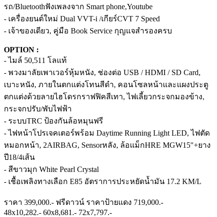
รถ/Bluetoothฟังเพลงจาก Smart phone,Youtube
- เครื่องยนต์ใหม่ Dual VVT-i /เกียร์CVT 7 Speed
- เจ้าของเดียว, คู่มือ Book Service กุญแจสำรองครบ
OPTION :
- ไมล์ 50,511 โลแท้
- พวงมาลัยเพาเวอร์หุ้มหนัง, ช่องต่อ USB / HDMI / SD Card,
เบาะหนัง, ภายในตกแต่งโทนสีดำ, คอนโซลหน้าและแผงประตู
ตกแต่งด้วยลายไฮโดรกราฟฟิคสีเทา, ไฟเลี้ยวกระจกมองข้าง,
กระจกปรับ/พับไฟฟ้า
- ระบบTRC ป้องกันล้อหมุนฟรี
- ไฟหน้าโปรเจคเตอร์พร้อม Daytime Running Light LED, ไฟตัด
หมอกหน้า, 2AIRBAG, Sensorหลัง, ล้อแม็กHRE MGW15"+ยาง
ปี18/4เส้น
- สีขาวมุก White Pearl Crystal
- เชื้อเพลิงทางเลือก E85 อัตราการประหยัดน้ำมัน 17.2 KM/L
ราคา 399,000.- ฟรีดาวน์ ราคาป้ายแดง 719,000.-
48x10,282.- 60x8,681.- 72x7,797.-