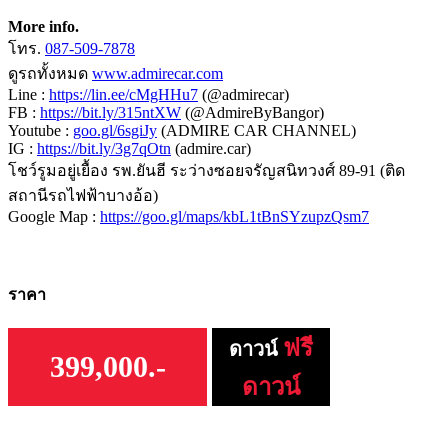
More info.
โทร.
087-509-7878
ดูรถทั้งหมด
www.admirecar.com
Line :
https://lin.ee/cMgHHu7
(@admirecar)
FB :
https://bit.ly/315ntXW
(@AdmireByBangor)
Youtube :
goo.gl/6sgiJy
(ADMIRE CAR CHANNEL)
IG :
https://bit.ly/3g7qOtn
(admire.car)
โชว์รูมอยู่เยื้อง รพ.ยันฮี ระว่างซอยจรัญสนิทวงศ์ 89-91 (ติด
สถานีรถไฟฟ้าบางอ้อ)
Google Map :
https://goo.gl/maps/kbL1tBnSYzupzQsm7
ราคา
ฟรี
ดาวน์
399,000.-
ดาวน์