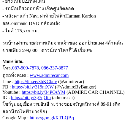
- ยางใหม่ปี22ทั้ง4เส้น
- รถมือเดียวออกห้าง เช็คศูนย์ตลอด
- หลังคาแก้ว Navi ฝาท้ายไฟฟ้าHarman Kardon
จอCommand DVD กล้องหลัง
- ไมล์ 175,xxx กม.
รถบ้านฝากขายสภาพเดิมจากเจ้าของ ออกป้ายแดง 4ล้านต้น
ขายเพียง 599,000.- ดาวน์เท่าไหร่ก็ได้ เริ่ม0%
More info.
โทร.
087-509-7878
,
086-337-8877
ดูรถทั้งหมด :
www.admirecar.com
Line :
https://lin.ee/3bKCbuv
(@admirecar)
FB :
https://bit.ly/315ntXW
(@AdmireByBangor)
Youtube :
https://bit.ly/34POsYM
(ADMIRE CAR CHANNEL)
IG :
https://bit.ly/3g7qOtn
(admire.car)
โชว์รูมอยู่เยื้อง รพ.ยันฮี ระว่างซอยจรัญสนิทวงศ์ 89-91 (ติด
สถานีรถไฟฟ้าบางอ้อ)
Google Map :
https://goo.gl/XTLQBq