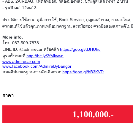
- ABS, 2AIRBAG, ไฟตัดหมอก, กล้องมองหลัง, ประตูสไลด์ไฟฟ้า 2 บาน
- รุ่นปี คศ. 12จด13
ประวัติการใช้งาน: คู่มือการใช้, Book Service, กุญแจสำรอง, ยางอะไหล่, 
#‎รถยนต์ใช้แล้วคุณภาพเหนือมาตรฐาน #‎รถมือสอง #รถมือสองสภาพดีไม่
More info.
โทร. 087-509-7878
LINE ID: @admirecar หรือคลิก
https://goo.gl/dJHUhu
ดูรถทั้งหมดที่
http://bit.ly/2fMkvwn
www.admirecar.com
www.facebook.com/AdmireByBangor
ชมคลิปมาตรฐานการคัดเลือกรถ:
https://goo.gl/bB3KVD
ราคา
1,100,000.-