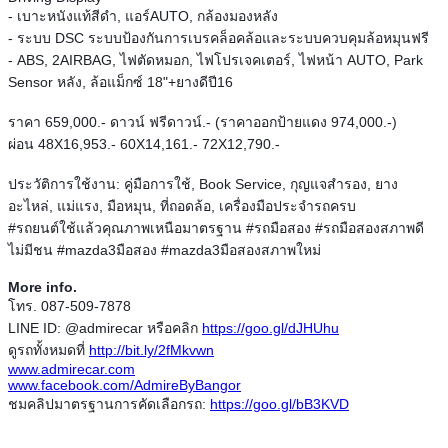
- เบาะหนังแท้สีดำ, แอร์AUTO, กล้องมองหลัง
- ระบบ DSC ระบบป้องกันการเบรคล็อคล้อและระบบควบคุมล้อหมุนฟรี
- ABS, 2AIRBAG, ไฟตัดหมอก, ไฟโปรเจคเตอร์, ไฟหน้า AUTO, Park
Sensor หลัง, ล้อแม็กซ์ 18"+ยางดีปี16
ราคา 659,000.- ดาวน์ ฟรีดาวน์.- (ราคาออกป้ายแดง 974,000.-)
ผ่อน 48X16,953.- 60X14,161.- 72X12,790.-
ประวัติการใช้งาน: คู่มือการใช้, Book Service, กุญแจสำรอง, ยาง
อะไหล่, แม่แรง, มือหมุน, ที่ถอดล้อ, เครื่องมือประจำรถครบ
#‎รถยนต์ใช้แล้วคุณภาพเหนือมาตรฐาน #‎รถมือสอง #รถมือสองสภาพดี
ไม่มีชน #mazda3มือสอง #‎mazda3มือสองสภาพใหม่
More info.
โทร. 087-509-7878
LINE ID: @admirecar หรือคลิก
https://goo.gl/dJHUhu
ดูรถทั้งหมดที่
http://bit.ly/2fMkvwn
www.admirecar.com
www.facebook.com/AdmireByBangor
ชมคลิปมาตรฐานการคัดเลือกรถ:
https://goo.gl/bB3KVD