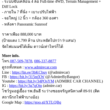
- ระบบขับเคลื่อน 4 ล้อ Full-time 4WD, Terrain Management +
Diff Lock
- ภายใน 7 ที่นั่ง + เบาะปรับไฟฟ้า
- จอใหญ่ 12 นิ้ว + กล้อง 360 องศา
- หลังคา Panoramic Sunroof
ราคาเพียง 888,000 บาท
(ป้ายแดง 1.799 ล้าน ประหยัดไปกว่า 9 แสน!)
จัดไฟแนนซ์ได้เต็ม ดาวน์เท่าไหร่ก็ได้
More info.
โทร.
087-509-7878
,
086-337-8877
ดูรถทั้งหมด :
www.admirecar.com
Line :
https://lin.ee/3bKCbuv
(@admirecar)
FB :
https://bit.ly/315ntXW
(@AdmireByBangor)
Youtube :
https://bit.ly/34POsYM
(ADMIRE CAR CHANNEL)
IG :
https://bit.ly/3g7qOtn
(admire.car)
โชว์รูมอยู่เยื้อง รพ.ยันฮี ระว่างซอยจรัญสนิทวงศ์ 89-91 (ติด
สถานีรถไฟฟ้าบางอ้อ)
Google Map :
https://goo.gl/XTLQBq